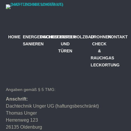
HOME
ENERGETISCHES
DACHDECKEREI
FENSTER
HOLZBAU
DROHNEN
KONTAKT
SANIEREN
UND
CHECK
TÜREN
&
RAUCHGAS
LECKORTUNG
Angaben gemäß § 5 TMG:
Anschrift:
Dachtechnik Unger UG (haftungsbeschränkt)
Thomas Unger
Herrenweg 123
26135 Oldenburg