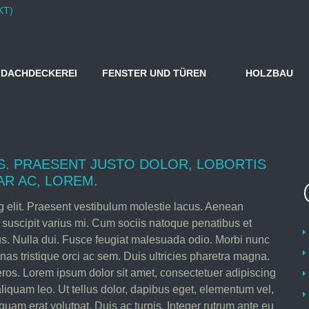
DACHDECKEREI
FENSTER UND TÜREN
HOLZBAU
S. PRAESENT JUSTO DOLOR, LOBORTIS
AR AC, LOREM.
g elit. Praesent vestibulum molestie lacus. Aenean
suscipit varius mi. Cum sociis natoque penatibus et
us. Nulla dui. Fusce feugiat malesuada odio. Morbi nunc
nas tristique orci ac sem. Duis ultricies pharetra magna.
os. Lorem ipsum dolor sit amet, consectetuer adipiscing
liquam leo. Ut tellus dolor, dapibus eget, elementum vel,
iquam erat volutpat. Duis ac turpis. Integer rutrum ante eu